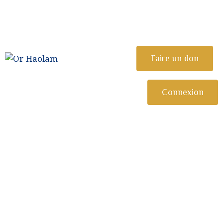
CÉLÉBRER
ETUDIER
OR HAOLAM
Faire un don
Communauté Juive Libérale de Toulouse
PARTAGER
COMMUNAUTÉ
Connexion
NOUS REJOINDRE
⚠︎ URGENCE
COMMUNAUTAIRE
DONATION