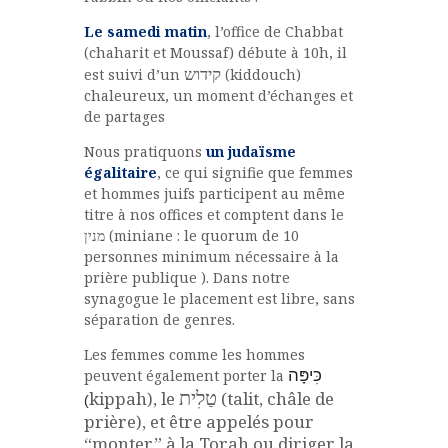
Le samedi matin
, l’office de Chabbat
(chaharit et Moussaf) débute à 10h, il
קידוש
est suivi d’un
(kiddouch)
chaleureux, un moment d’échanges et
de partages
Nous pratiquons
un judaïsme
égalitaire
, ce qui signifie que femmes
et hommes juifs participent au même
titre à nos offices et comptent dans le
מנין (miniane : le quorum de 10
personnes minimum nécessaire à la
prière publique ). Dans notre
synagogue le placement est libre, sans
séparation de genres.
Les femmes comme les hommes
peuvent également porter la
כִּיפָּה
טַלִית
kippah), le
(talit, châle de
(
prière), et être appelés pour
“monter” à la Torah ou diriger la