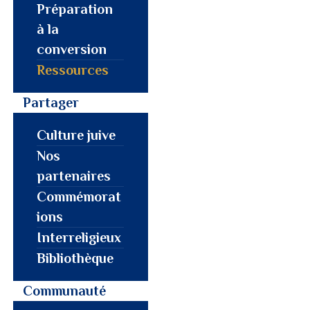
MON PROFIL
Préparation
à la
conversion
Ressources
Partager
Culture juive
Nos
partenaires
Commémorat
ions
Interreligieux
Bibliothèque
Communauté