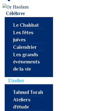
CÉLÉBRER
Célébrer
ETUDIER
OR HAOLAM
Communauté Juive Libérale
Le Chabbat
PARTAGER
de Toulouse
Les fêtes
juives
COMMUNAUTÉ
Calendrier
Les grands
NOUS REJOINDRE
événements
de la vie
⚠︎ URGENCE
Etudier
COMMUNAUTAIRE
Talmud Torah
DONATION
Ateliers
d’étude