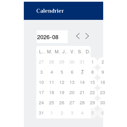
Calendrier
L
M
M
J
V
S
D
27
28
29
30
31
1
2
7
3
4
5
6
8
9
10
11
12
13
14
15
16
17
18
19
20
21
22
23
24
25
26
27
28
29
30
31
1
2
3
4
5
6