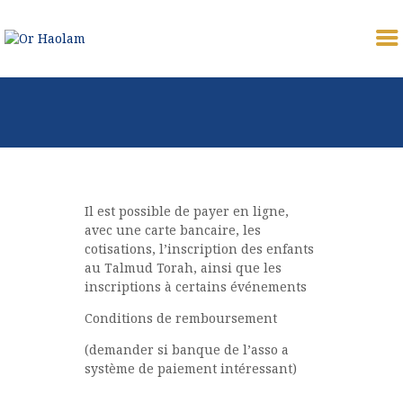
OR HAOLAM
Communauté Juive Libérale de Toulouse
CÉLÉBRER
ETUDIER
PARTAGER
Il est possible de payer en ligne,
COMMUNAUTÉ
avec une carte bancaire, les
cotisations, l’inscription des enfants
NOUS REJOINDRE
au Talmud Torah, ainsi que les
⚠︎ URGENCE
inscriptions à certains événements
COMMUNAUTAIRE
Conditions de remboursement
DONATION
(demander si banque de l’asso a
MON PROFIL
système de paiement intéressant)