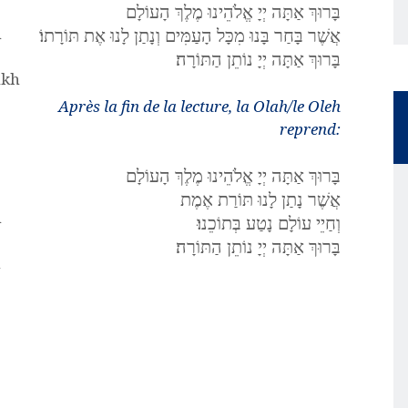
בָּרוּךְ אַתָּה יְיָ אֱלֹהֵינוּ מֶלֶךְ הָעוֹלָם
אֲשֶׁר בָּחַר בָּנוּ מִכָּל הָעַמִּים וְנָתַן לָנוּ אֶת תּוֹרָתוֹ׃
h
בָּרוּךְ אַתָּה יְיָ נוֹתֵן הַתּוֹרָה׃
ukh
Après la fin de la lecture, la Olah/le Oleh
reprend:
בָּרוּךְ אַתָּה יְיָ אֱלֹהֵינוּ מֶלֶךְ הָעוֹלָם
אֲשֶׁר נָתַן לָנוּ תּוֹרַת אֶמֶת
h
וְחַיֵי עוֹלָם נָטַע בְּתוֹכֵנוּ׃
בָּרוּךְ אַתָּה יְיָ נוֹתֵן הַתּוֹרָה׃
h