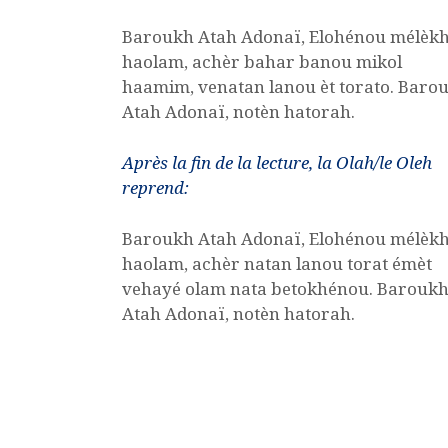
Baroukh Atah Adonaï, Elohénou mélèk
haolam, achèr bahar banou mikol
haamim, venatan lanou èt torato. Baro
Atah Adonaï, notèn hatorah.
Après la fin de la lecture, la Olah/le Oleh
reprend:
Baroukh Atah Adonaï, Elohénou mélèk
haolam, achèr natan lanou torat émèt
vehayé olam nata betokhénou. Barouk
Atah Adonaï, notèn hatorah.