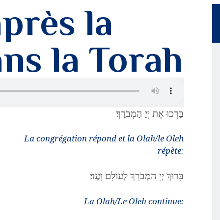
MON PROFIL
après la
ans la Torah
בָּרְכוּ אֶת יְיָ הַמְבֹרָךְ׃
La congrégation répond et la Olah/le Oleh
répète:
בָּרוּךְ יְיָ הַמְבֹרָךְ לְעוֹלָם וָעֶד׃
La Olah/Le Oleh continue: