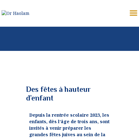
OR HAOLAM
Communauté Juive Libérale de Toulouse
CÉLÉBRER
ETUDIER
PARTAGER
COMMUNAUTÉ
NOUS REJOINDRE
Des fêtes à hauteur
⚠︎ URGENCE
d’enfant
COMMUNAUTAIRE
DONATION
Depuis la rentrée scolaire 2023, les
enfants, dès l’âge de trois ans, sont
MON PROFIL
invités à venir préparer les
grandes fêtes juives au sein de la