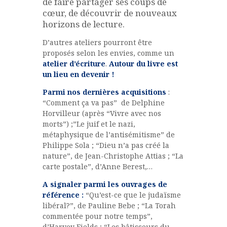
de faire partager ses coups de
cœur, de découvrir de nouveaux
horizons de lecture.
D’autres ateliers pourront être
proposés selon les envies, comme un
atelier d’écriture
.
Autour du livre est
un lieu en devenir !
Parmi nos dernières acquisitions
:
“Comment ça va pas” de Delphine
Horvilleur (après “Vivre avec nos
morts”) ;”Le juif et le nazi,
métaphysique de l’antisémitisme” de
Philippe Sola ; “Dieu n’a pas créé la
nature”, de Jean-Christophe Attias ; “La
carte postale”, d’Anne Berest,…
A signaler parmi les ouvrages de
référence :
“Qu’est-ce que le judaïsme
libéral?”, de Pauline Bebe ; “La Torah
commentée pour notre temps”,
d’Harvey Fields ; “Les bâtisseurs du