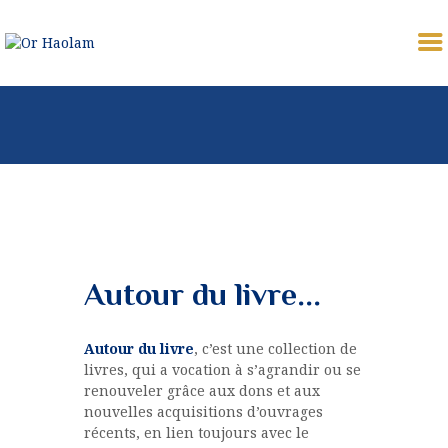
OR HAOLAM
Communauté Juive Libérale de Toulouse
CÉLÉBRER
ETUDIER
PARTAGER
COMMUNAUTÉ
NOUS REJOINDRE
Autour du livre...
⚠︎ URGENCE
COMMUNAUTAIRE
Autour du livre
, c’est une collection de
DONATION
livres, qui a vocation à s’agrandir ou se
renouveler grâce aux dons et aux
MON PROFIL
nouvelles acquisitions d’ouvrages
récents, en lien toujours avec le