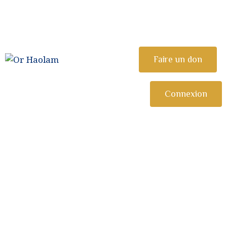
CÉLÉBRER
ETUDIER
OR HAOLAM
Faire un don
Communauté Juive Libérale de Toulouse
PARTAGER
COMMUNAUTÉ
Connexion
NOUS REJOINDRE
⚠︎ URGENCE
COMMUNAUTAIRE
DONATION