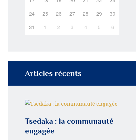
17
18
19
20
21
22
23
24
25
26
27
28
29
30
31
1
2
3
4
5
6
Articles récents
Tsedaka : la communauté
engagée