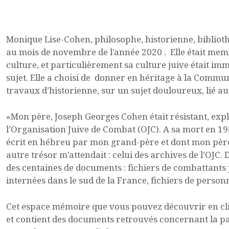
Monique Lise-Cohen, philosophe, historienne, biblioth
au mois de novembre de l’année 2020 . Elle était mem
culture, et particulièrement sa culture juive était im
sujet. Elle a choisi de donner en héritage à la Commu
travaux d’historienne, sur un sujet douloureux, lié a
«Mon père, Joseph Georges Cohen était résistant, expli
l’Organisation Juive de Combat (OJC). A sa mort en 198
écrit en hébreu par mon grand-père et dont mon père m
autre trésor m’attendait : celui des archives de l’OJC. 
des centaines de documents : fichiers de combattants 
internées dans le sud de la France, fichiers de perso
Cet espace mémoire que vous pouvez découvrir en cli
et contient des documents retrouvés concernant la par