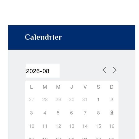
Calendrier
L
M
M
J
V
S
D
27
28
29
30
31
1
2
9
3
4
5
6
7
8
10
11
12
13
14
15
16