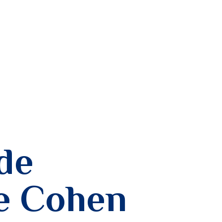
MON PROFIL
de
e Cohen