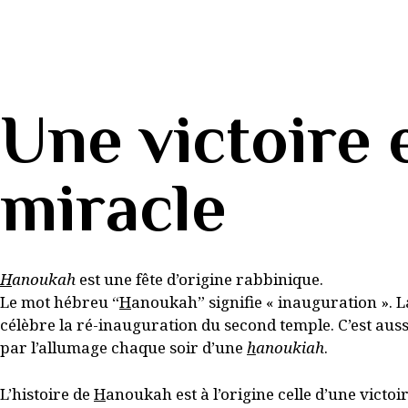
MON PROFIL
Une victoire 
miracle
H
anoukah
est une fête d’origine rabbinique.
Le mot hébreu “
H
anoukah” signifie « inauguration ». L
célèbre la ré-inauguration du second temple. C’est auss
par l’allumage chaque soir d’une
h
anoukiah
.
L’histoire de
H
anoukah est à l’origine celle d’une victoir