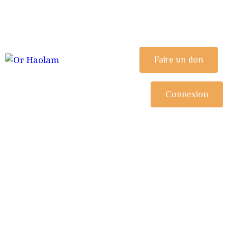
CÉLÉBRER
ETUDIER
OR HAOLAM
Faire un don
Communauté Juive Libérale de Toulouse
PARTAGER
COMMUNAUTÉ
Connexion
NOUS REJOINDRE
⚠︎ URGENCE
COMMUNAUTAIRE
DONATION