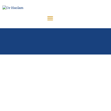
CÉLÉBRER
ETUDIER
OR HAOLAM
Communauté Juive Libérale de Toulouse
PARTAGER
COMMUNAUTÉ
NOUS REJOINDRE
⚠︎ URGENCE
COMMUNAUTAIRE
DONATION