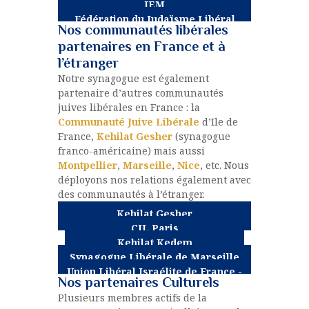
JEM
Fédération du Judaïsme Libéral
Nos communautés libérales
Francophone
partenaires en France et à
l’étranger
Notre synagogue est également
partenaire d’autres communautés
juives libérales en France : la
Communauté Juive Libérale
d’Ile de
France,
Kehilat Gesher
(synagogue
franco-américaine) mais aussi
Montpellier
,
Marseille
,
Nice
, etc. Nous
déployons nos relations également avec
des communautés à l’étranger.
Kehilat Gesher
CJL Paris
Kehilat Kedem
Synagogue Libérale de Marseille
et Provence
Union Libéral Israélite de France -
Nos partenaires Culturels
Nice
Plusieurs membres actifs de la