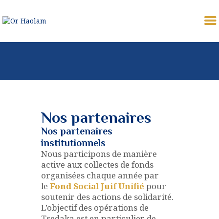
OR HAOLAM
Communauté Juive Libérale de Toulouse
CÉLÉBRER
ETUDIER
PARTAGER
Nos partenaires
COMMUNAUTÉ
Nos partenaires
NOUS REJOINDRE
institutionnels
⚠︎ URGENCE
Nous participons de manière
active aux collectes de fonds
COMMUNAUTAIRE
organisées chaque année par
DONATION
le
Fond Social Juif Unifié
pour
MON PROFIL
soutenir des actions de solidarité.
L’objectif des opérations de
Tsedaka est en particulier de