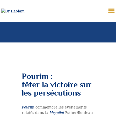
OR HAOLAM
Communauté Juive Libérale de Toulouse
CÉLÉBRER
ETUDIER
PARTAGER
COMMUNAUTÉ
NOUS REJOINDRE
Pourim :
⚠︎ URGENCE
fêter la victoire sur
COMMUNAUTAIRE
les persécutions
DONATION
MON PROFIL
Pourim
commémore les événements
relatés dans la
Meguilat
Esther/Rouleau