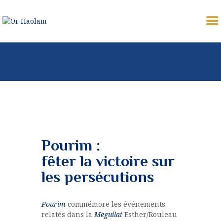
OR HAOLAM
Communauté Juive Libérale de Toulouse
CÉLÉBRER
ETUDIER
PARTAGER
COMMUNAUTÉ
NOUS REJOINDRE
Pourim :
⚠︎ URGENCE
fêter la victoire sur
COMMUNAUTAIRE
les persécutions
DONATION
MON PROFIL
Pourim
commémore les événements
relatés dans la
Meguilat
Esther/Rouleau