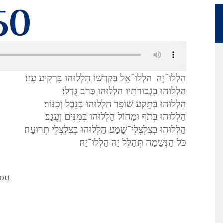
MON PROFIL
50
הַלְלוּ־יָהּ
הַלְלוּ־אֵל בְּקׇדְשׁוֹ הַלְלוּהוּ בִּרְקִיעַ עֻזּוֹ׃
הַלְלוּהוּ בִגְבוּרֹתָיו הַלְלוּהוּ כְּרֹב גֻּדְלוֹ׃
הַלְלוּהוּ בְּתֵקַע שׁוֹפָר הַלְלוּהוּ בְּנֵבֶל וְכִנּוֹר׃
הַלְלוּהוּ בְּתֹף וּמָחוֹל הַלְלוּהוּ בְּמִנִּים וְעֻגָב׃
הַלְלוּהוּ בְצִלְצְלֵי־שָׁמַע הַלְלוּהוּ בְּצִלְצְלֵי תְרוּעָה׃
כֹּל הַנְּשָׁמָה תְּהַלֵּל יָהּ הַלְלוּ־יָהּ׃
hou