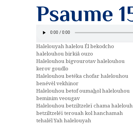
Psaume 1
Halelouyah halelou Él bekodcho
halelouhou birkiâ ouzo
Halelouhou bigvourotav halelouhou
kerov goudlo
Halelouhou betéka chofar halelouhou
benévèl vekhinor
Halelouhou betof ouma
h
ol halelouhou
beminim veougav
Halelouhou betziltzeleï chama halelou
betziltzeléï terouah kol hanchamah
tehalél Yah halelouyah