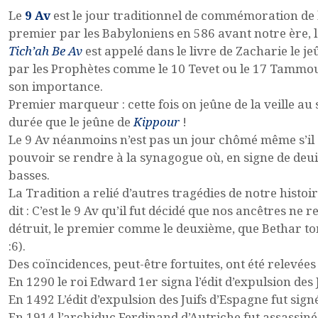
Le
9 Av
est le jour traditionnel de commémoration de l
premier par les Babyloniens en 586 avant notre ère, 
Tich’ah Be Av
est appelé dans le livre de Zacharie le j
par les Prophètes comme le 10 Tevet ou le 17 Tammou
son importance.
Premier marqueur : cette fois on jeûne de la veille au
durée que le jeûne de
Kippour
!
Le 9 Av néanmoins n’est pas un jour chômé même s’il 
pouvoir se rendre à la synagogue où, en signe de deui
basses.
La Tradition a relié d’autres tragédies de notre histoire
dit : C’est le 9 Av qu’il fut décidé que nos ancêtres ne
détruit, le premier comme le deuxième, que Bethar tom
:6).
Des coïncidences, peut-être fortuites, ont été relevées
En 1290 le roi Edward 1er signa l’édit d’expulsion des 
En 1492 L’édit d’expulsion des Juifs d’Espagne fut sign
En 1914 l’archiduc Ferdinand d’Autriche fut assassin