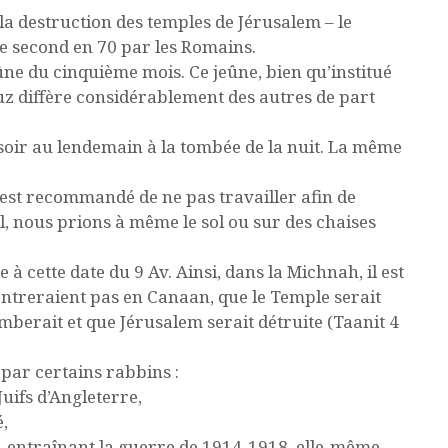
a destruction des temples de Jérusalem – le
le second en 70 par les Romains.
eûne du cinquième mois. Ce jeûne, bien qu’institué
z diffère considérablement des autres de part
 soir au lendemain à la tombée de la nuit. La même
est recommandé de ne pas travailler afin de
l, nous prions à même le sol ou sur des chaises
 à cette date du 9 Av. Ainsi, dans la Michnah, il est
 rentreraient pas en Canaan, que le Temple serait
berait et que Jérusalem serait détruite (Taanit 4
 par certains rabbins :
Juifs d’Angleterre,
é,
é, entraînant la guerre de 1914-1918, elle-même