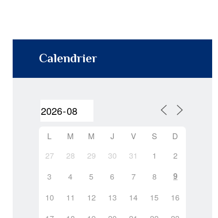
Calendrier
L
M
M
J
V
S
D
27
28
29
30
31
1
2
9
3
4
5
6
7
8
10
11
12
13
14
15
16