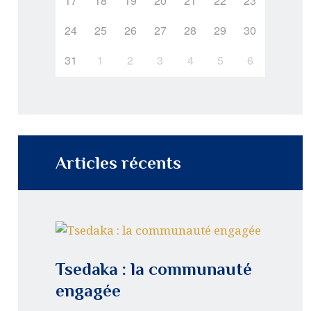
17
18
19
20
21
22
23
24
25
26
27
28
29
30
31
1
2
3
4
5
6
Articles récents
Tsedaka : la communauté
engagée