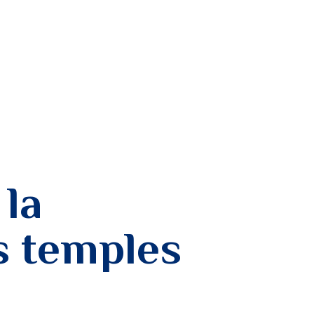
MON PROFIL
 la
s temples