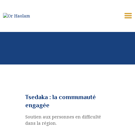
OR HAOLAM
Communauté Juive Libérale de Toulouse
CÉLÉBRER
ETUDIER
PARTAGER
COMMUNAUTÉ
NOUS REJOINDRE
⚠︎ URGENCE
Tsedaka : la communauté
COMMUNAUTAIRE
engagée
DONATION
Soutien aux personnes en difficulté
MON PROFIL
dans la région.