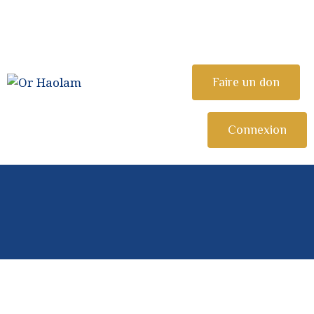
CÉLÉBRER
ETUDIER
OR HAOLAM
Faire un don
Communauté Juive Libérale de Toulouse
PARTAGER
COMMUNAUTÉ
Connexion
NOUS REJOINDRE
⚠︎ URGENCE
COMMUNAUTAIRE
DONATION