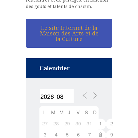
des goûts et talents de chacun.
Le site Internet de la
Maison des Arts et de
la Culture
Calendrier
L
M
M
J
V
S
D
27
28
29
30
31
1
2
8
3
4
5
6
7
9