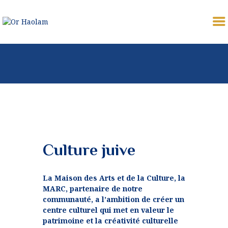
OR HAOLAM
Communauté Juive Libérale de Toulouse
CÉLÉBRER
ETUDIER
PARTAGER
COMMUNAUTÉ
NOUS REJOINDRE
Culture juive
⚠︎ URGENCE
COMMUNAUTAIRE
La Maison des Arts et de la Culture, la
DONATION
MARC, partenaire de notre
communauté, a l’ambition de créer un
MON PROFIL
centre culturel qui met en valeur le
patrimoine et la créativité culturelle